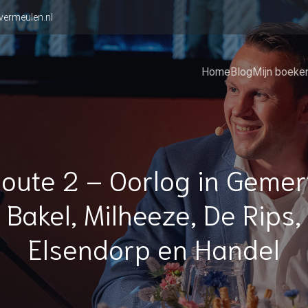
vermeulen.nl
Home
Blog
Mijn boeke
oute 2 – Oorlog in Gemer
Bakel, Milheeze, De Rips,
Elsendorp en Handel