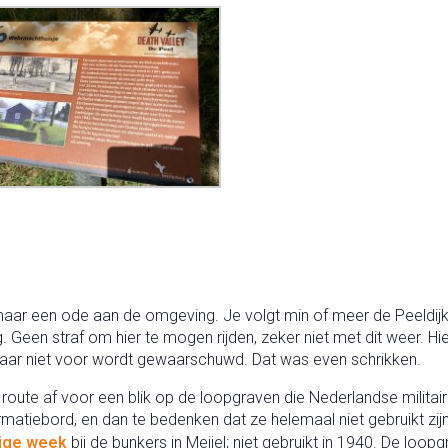
ar een ode aan de omgeving. Je volgt min of meer de Peeldijk, 
. Geen straf om hier te mogen rijden, zeker niet met dit weer. Hi
e daar niet voor wordt gewaarschuwd. Dat was even schrikken.
route af voor een blik op de loopgraven die Nederlandse militair
ormatiebord, en dan te bedenken dat ze helemaal niet gebruikt zi
ige week
bij de bunkers in Meijel; niet gebruikt in 1940. De loo