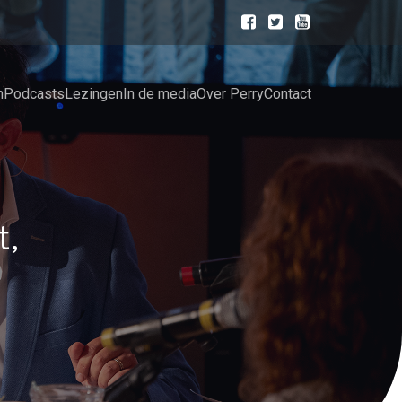
n
Podcasts
Lezingen
In de media
Over Perry
Contact
t,