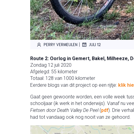
|
PERRY VERMEULEN
JULI 12
Route 2: Oorlog in Gemert, Bakel, Milheeze, D
Zondag 12 juli 2020
Afgelegd: 55 kilometer
Totaal: 128 van 1000 kilometer
Eerdere blogs van dit project op een rijtje:
klik hie
Gaat geen gewoonte worden, een volle week tusse
schooljaar (ik werk in het onderwijs). Vanaf nu ve
Fietsen door Death Valley De Peel
(
pdf
). Drie verh
had tot vandaag ook nog nooit van ze gehoord.