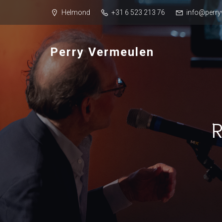
Helmond
+31 6 523 213 76
info@perry
Perry Vermeulen
R