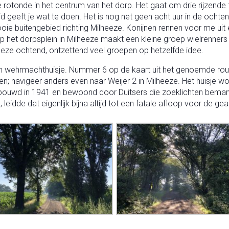
de rotonde in het centrum van het dorp. Het gaat om drie rijzende 
d geeft je wat te doen. Het is nog net geen acht uur in de ochtend 
e buitengebied richting Milheeze. Konijnen rennen voor me uit e
het dorpsplein in Milheeze maakt een kleine groep wielrenners 
deze ochtend, ontzettend veel groepen op hetzelfde idee.
 een wehrmachthuisje. Nummer 6 op de kaart uit het genoemde route
gen; navigeer anders even naar Weijer 2 in Milheeze. Het huisje 
bouwd in 1941 en bewoond door Duitsers die zoeklichten bemand
dde dat eigenlijk bijna altijd tot een fatale afloop voor de geal